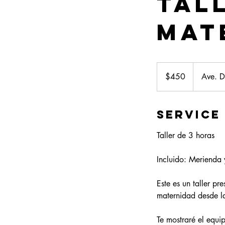
Tal
Mat
450
US
$450
Ave. 
dollars
Service
Taller de 3 horas
Incluido: Merienda
Este es un taller pr
maternidad desde l
Te mostraré el equip