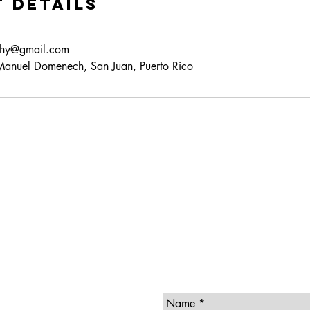
 Details
phy@gmail.com
Manuel Domenech, San Juan, Puerto Rico
Subscribe to receive
l.co