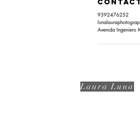
Contact
9392476252
lunalauraphotogra
Avenida Ingeniero 
Laura Luna
📩:
lunalauraphotography@gmai
m
(939)247-6252